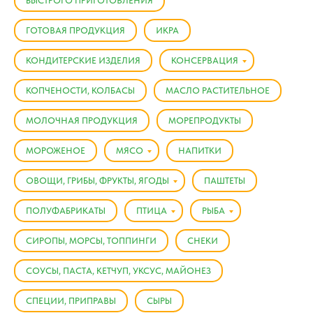
БЫСТРОГО ПРИГОТОВЛЕНИЯ
ГОТОВАЯ ПРОДУКЦИЯ
ИКРА
КОНДИТЕРСКИЕ ИЗДЕЛИЯ
КОНСЕРВАЦИЯ
КОПЧЕНОСТИ, КОЛБАСЫ
МАСЛО РАСТИТЕЛЬНОЕ
МОЛОЧНАЯ ПРОДУКЦИЯ
МОРЕПРОДУКТЫ
МОРОЖЕНОЕ
МЯСО
НАПИТКИ
ОВОЩИ, ГРИБЫ, ФРУКТЫ, ЯГОДЫ
ПАШТЕТЫ
ПОЛУФАБРИКАТЫ
ПТИЦА
РЫБА
СИРОПЫ, МОРСЫ, ТОППИНГИ
СНЕКИ
СОУСЫ, ПАСТА, КЕТЧУП, УКСУС, МАЙОНЕЗ
СПЕЦИИ, ПРИПРАВЫ
СЫРЫ